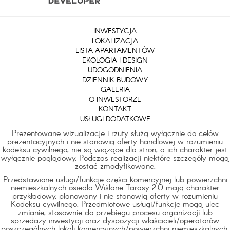
INWESTYCJA
LOKALIZACJA
LISTA APARTAMENTÓW
EKOLOGIA I DESIGN
UDOGODNIENIA
DZIENNIK BUDOWY
GALERIA
O INWESTORZE
KONTAKT
USŁUGI DODATKOWE
Prezentowane wizualizacje i rzuty służą wyłącznie do celów
prezentacyjnych i nie stanowią oferty handlowej w rozumieniu
kodeksu cywilnego, nie są wiążące dla stron, a ich charakter jest
wyłącznie poglądowy. Podczas realizacji niektóre szczegóły mogą
zostać zmodyfikowane.
Przedstawione usługi/funkcje części komercyjnej lub powierzchni
niemieszkalnych osiedla Wiślane Tarasy 2.0 mają charakter
przykładowy, planowany i nie stanowią oferty w rozumieniu
Kodeksu cywilnego. Przedmiotowe usługi/funkcje mogą ulec
zmianie, stosownie do przebiegu procesu organizacji lub
sprzedaży inwestycji oraz dyspozycji właścicieli/operatorów
poszczególnych lokali komercyjnych/powierzchni niemieszkalnych,