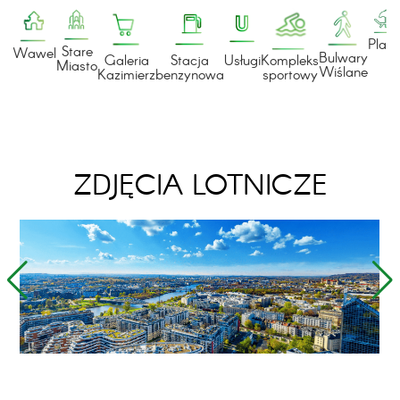
Plaż
Stare
Wawel
Bulwary
Galeria
Stacja
Usługi
Kompleks
Miasto
Wiślane
Kazimierz
benzynowa
sportowy
ZDJĘCIA LOTNICZE