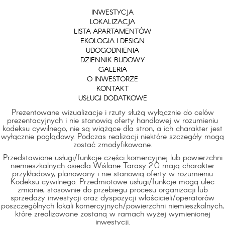
INWESTYCJA
LOKALIZACJA
LISTA APARTAMENTÓW
EKOLOGIA I DESIGN
UDOGODNIENIA
DZIENNIK BUDOWY
GALERIA
O INWESTORZE
KONTAKT
USŁUGI DODATKOWE
Prezentowane wizualizacje i rzuty służą wyłącznie do celów
prezentacyjnych i nie stanowią oferty handlowej w rozumieniu
kodeksu cywilnego, nie są wiążące dla stron, a ich charakter jest
wyłącznie poglądowy. Podczas realizacji niektóre szczegóły mogą
zostać zmodyfikowane.
Przedstawione usługi/funkcje części komercyjnej lub powierzchni
niemieszkalnych osiedla Wiślane Tarasy 2.0 mają charakter
przykładowy, planowany i nie stanowią oferty w rozumieniu
Kodeksu cywilnego. Przedmiotowe usługi/funkcje mogą ulec
zmianie, stosownie do przebiegu procesu organizacji lub
sprzedaży inwestycji oraz dyspozycji właścicieli/operatorów
poszczególnych lokali komercyjnych/powierzchni niemieszkalnych,
które zrealizowane zostaną w ramach wyżej wymienionej
inwestycji.