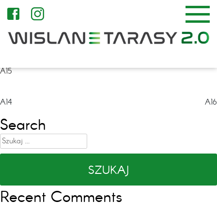
A15
Nawigacja
A14
A16
wpisu
Search
Szukaj:
Recent Comments