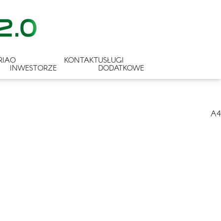
RIA
O
KONTAKT
USŁUGI
INWESTORZE
DODATKOWE
A4