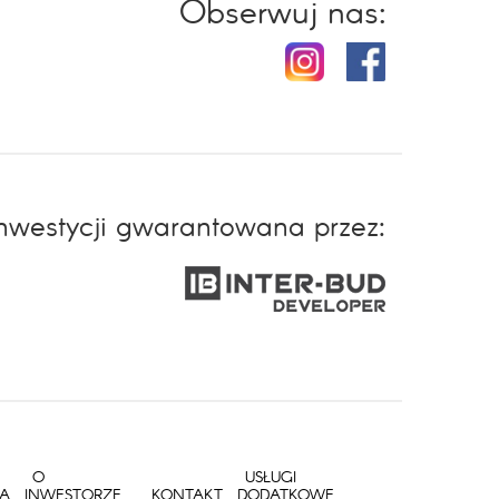
Obserwuj nas:
inwestycji gwarantowana przez:
O
USŁUGI
IA
INWESTORZE
KONTAKT
DODATKOWE