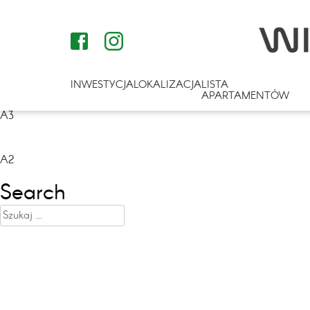
INWESTYCJA
LOKALIZACJA
LISTA
APARTAMENTÓW
A3
Nawigacja
A2
wpisu
Search
Szukaj: