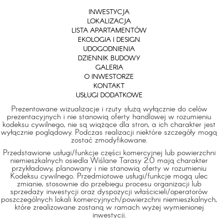
INWESTYCJA
LOKALIZACJA
LISTA APARTAMENTÓW
EKOLOGIA I DESIGN
UDOGODNIENIA
DZIENNIK BUDOWY
GALERIA
O INWESTORZE
KONTAKT
USŁUGI DODATKOWE
Prezentowane wizualizacje i rzuty służą wyłącznie do celów
prezentacyjnych i nie stanowią oferty handlowej w rozumieniu
kodeksu cywilnego, nie są wiążące dla stron, a ich charakter jest
wyłącznie poglądowy. Podczas realizacji niektóre szczegóły mogą
zostać zmodyfikowane.
Przedstawione usługi/funkcje części komercyjnej lub powierzchni
niemieszkalnych osiedla Wiślane Tarasy 2.0 mają charakter
przykładowy, planowany i nie stanowią oferty w rozumieniu
Kodeksu cywilnego. Przedmiotowe usługi/funkcje mogą ulec
zmianie, stosownie do przebiegu procesu organizacji lub
sprzedaży inwestycji oraz dyspozycji właścicieli/operatorów
poszczególnych lokali komercyjnych/powierzchni niemieszkalnych,
które zrealizowane zostaną w ramach wyżej wymienionej
inwestycji.