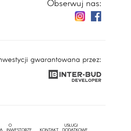
Obserwuj nas:
inwestycji gwarantowana przez:
O
USŁUGI
IA
INWESTORZE
KONTAKT
DODATKOWE