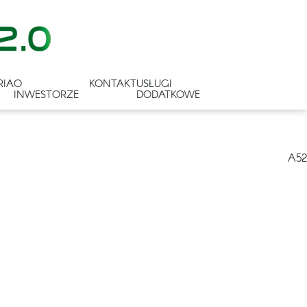
RIA
O
KONTAKT
USŁUGI
INWESTORZE
DODATKOWE
A52