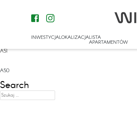
INWESTYCJA
LOKALIZACJA
LISTA
APARTAMENTÓW
A51
Nawigacja
A50
wpisu
Search
Szukaj: