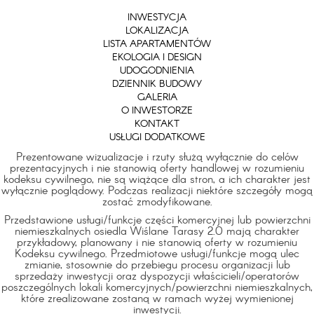
INWESTYCJA
LOKALIZACJA
LISTA APARTAMENTÓW
EKOLOGIA I DESIGN
UDOGODNIENIA
DZIENNIK BUDOWY
GALERIA
O INWESTORZE
KONTAKT
USŁUGI DODATKOWE
Prezentowane wizualizacje i rzuty służą wyłącznie do celów
prezentacyjnych i nie stanowią oferty handlowej w rozumieniu
kodeksu cywilnego, nie są wiążące dla stron, a ich charakter jest
wyłącznie poglądowy. Podczas realizacji niektóre szczegóły mogą
zostać zmodyfikowane.
Przedstawione usługi/funkcje części komercyjnej lub powierzchni
niemieszkalnych osiedla Wiślane Tarasy 2.0 mają charakter
przykładowy, planowany i nie stanowią oferty w rozumieniu
Kodeksu cywilnego. Przedmiotowe usługi/funkcje mogą ulec
zmianie, stosownie do przebiegu procesu organizacji lub
sprzedaży inwestycji oraz dyspozycji właścicieli/operatorów
poszczególnych lokali komercyjnych/powierzchni niemieszkalnych,
które zrealizowane zostaną w ramach wyżej wymienionej
inwestycji.