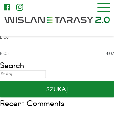
B106
Nawigacja
B105
B107
wpisu
Search
Szukaj:
Recent Comments