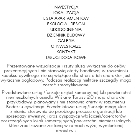
INWESTYCJA
LOKALIZACJA
LISTA APARTAMENTÓW
EKOLOGIA I DESIGN
UDOGODNIENIA
DZIENNIK BUDOWY
GALERIA
O INWESTORZE
KONTAKT
USŁUGI DODATKOWE
Prezentowane wizualizacje i rzuty służą wyłącznie do celów
prezentacyjnych i nie stanowią oferty handlowej w rozumieniu
kodeksu cywilnego, nie są wiążące dla stron, a ich charakter jest
wyłącznie poglądowy. Podczas realizacji niektóre szczegóły mogą
zostać zmodyfikowane.
Przedstawione usługi/funkcje części komercyjnej lub powierzchni
niemieszkalnych osiedla Wiślane Tarasy 2.0 mają charakter
przykładowy, planowany i nie stanowią oferty w rozumieniu
Kodeksu cywilnego. Przedmiotowe usługi/funkcje mogą ulec
zmianie, stosownie do przebiegu procesu organizacji lub
sprzedaży inwestycji oraz dyspozycji właścicieli/operatorów
poszczególnych lokali komercyjnych/powierzchni niemieszkalnych,
które zrealizowane zostaną w ramach wyżej wymienionej
inwestycji.