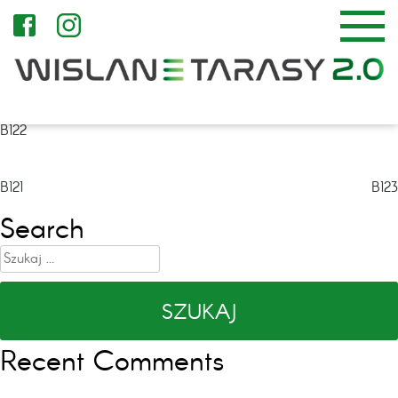
B122
Nawigacja
B121
B123
wpisu
Search
Szukaj:
Recent Comments