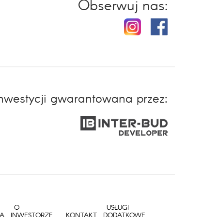
Obserwuj nas:
inwestycji gwarantowana przez:
O
USŁUGI
IA
INWESTORZE
KONTAKT
DODATKOWE