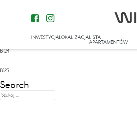
INWESTYCJA
LOKALIZACJA
LISTA
APARTAMENTÓW
B124
Nawigacja
B123
wpisu
Search
Szukaj: