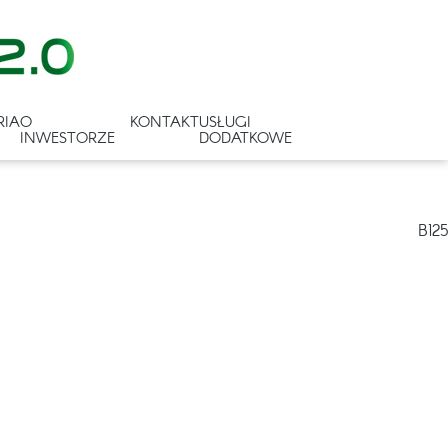
RIA
O
KONTAKT
USŁUGI
INWESTORZE
DODATKOWE
B125