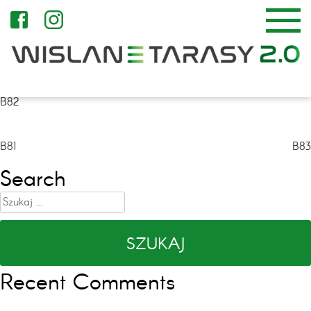
B82
Nawigacja
B81
B83
wpisu
Search
Szukaj:
Recent Comments