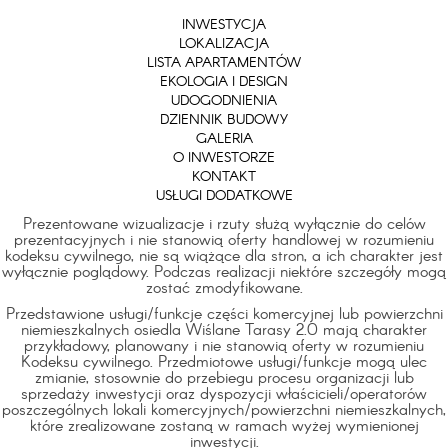
INWESTYCJA
LOKALIZACJA
LISTA APARTAMENTÓW
EKOLOGIA I DESIGN
UDOGODNIENIA
DZIENNIK BUDOWY
GALERIA
O INWESTORZE
KONTAKT
USŁUGI DODATKOWE
Prezentowane wizualizacje i rzuty służą wyłącznie do celów
prezentacyjnych i nie stanowią oferty handlowej w rozumieniu
kodeksu cywilnego, nie są wiążące dla stron, a ich charakter jest
wyłącznie poglądowy. Podczas realizacji niektóre szczegóły mogą
zostać zmodyfikowane.
Przedstawione usługi/funkcje części komercyjnej lub powierzchni
niemieszkalnych osiedla Wiślane Tarasy 2.0 mają charakter
przykładowy, planowany i nie stanowią oferty w rozumieniu
Kodeksu cywilnego. Przedmiotowe usługi/funkcje mogą ulec
zmianie, stosownie do przebiegu procesu organizacji lub
sprzedaży inwestycji oraz dyspozycji właścicieli/operatorów
poszczególnych lokali komercyjnych/powierzchni niemieszkalnych,
które zrealizowane zostaną w ramach wyżej wymienionej
inwestycji.