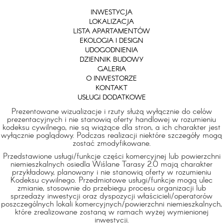
INWESTYCJA
LOKALIZACJA
LISTA APARTAMENTÓW
EKOLOGIA I DESIGN
UDOGODNIENIA
DZIENNIK BUDOWY
GALERIA
O INWESTORZE
KONTAKT
USŁUGI DODATKOWE
Prezentowane wizualizacje i rzuty służą wyłącznie do celów
prezentacyjnych i nie stanowią oferty handlowej w rozumieniu
kodeksu cywilnego, nie są wiążące dla stron, a ich charakter jest
wyłącznie poglądowy. Podczas realizacji niektóre szczegóły mogą
zostać zmodyfikowane.
Przedstawione usługi/funkcje części komercyjnej lub powierzchni
niemieszkalnych osiedla Wiślane Tarasy 2.0 mają charakter
przykładowy, planowany i nie stanowią oferty w rozumieniu
Kodeksu cywilnego. Przedmiotowe usługi/funkcje mogą ulec
zmianie, stosownie do przebiegu procesu organizacji lub
sprzedaży inwestycji oraz dyspozycji właścicieli/operatorów
poszczególnych lokali komercyjnych/powierzchni niemieszkalnych,
które zrealizowane zostaną w ramach wyżej wymienionej
inwestycji.