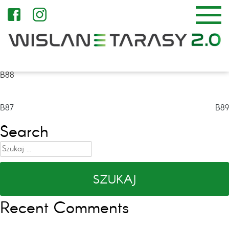
B88
Nawigacja
B87
B89
wpisu
Search
Szukaj:
Recent Comments