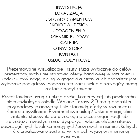
INWESTYCJA
LOKALIZACJA
LISTA APARTAMENTÓW
EKOLOGIA I DESIGN
UDOGODNIENIA
DZIENNIK BUDOWY
GALERIA
O INWESTORZE
KONTAKT
USŁUGI DODATKOWE
Prezentowane wizualizacje i rzuty służą wyłącznie do celów
prezentacyjnych i nie stanowią oferty handlowej w rozumieniu
kodeksu cywilnego, nie są wiążące dla stron, a ich charakter jest
wyłącznie poglądowy. Podczas realizacji niektóre szczegóły mogą
zostać zmodyfikowane.
Przedstawione usługi/funkcje części komercyjnej lub powierzchni
niemieszkalnych osiedla Wiślane Tarasy 2.0 mają charakter
przykładowy, planowany i nie stanowią oferty w rozumieniu
Kodeksu cywilnego. Przedmiotowe usługi/funkcje mogą ulec
zmianie, stosownie do przebiegu procesu organizacji lub
sprzedaży inwestycji oraz dyspozycji właścicieli/operatorów
poszczególnych lokali komercyjnych/powierzchni niemieszkalnych,
które zrealizowane zostaną w ramach wyżej wymienionej
inwestycji.