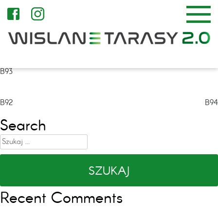
B93
Nawigacja
B92
B94
wpisu
Search
Szukaj:
Recent Comments