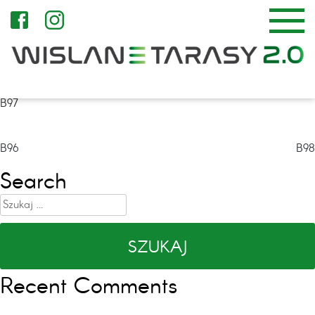
B97
Nawigacja
B96
B98
wpisu
Search
Szukaj:
Recent Comments