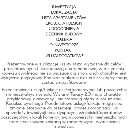
INWESTYCJA
LOKALIZACJA
LISTA APARTAMENTÓW
EKOLOGIA I DESIGN
UDOGODNIENIA
DZIENNIK BUDOWY
GALERIA
O INWESTORZE
KONTAKT
USŁUGI DODATKOWE
Prezentowane wizualizacje i rzuty służą wyłącznie do celów
prezentacyjnych i nie stanowią oferty handlowej w rozumieniu
kodeksu cywilnego, nie są wiążące dla stron, a ich charakter jest
wyłącznie poglądowy. Podczas realizacji niektóre szczegóły mogą
zostać zmodyfikowane.
Przedstawione usługi/funkcje części komercyjnej lub powierzchni
niemieszkalnych osiedla Wiślane Tarasy 2.0 mają charakter
przykładowy, planowany i nie stanowią oferty w rozumieniu
Kodeksu cywilnego. Przedmiotowe usługi/funkcje mogą ulec
zmianie, stosownie do przebiegu procesu organizacji lub
sprzedaży inwestycji oraz dyspozycji właścicieli/operatorów
poszczególnych lokali komercyjnych/powierzchni niemieszkalnych,
które zrealizowane zostaną w ramach wyżej wymienionej
inwestycji.